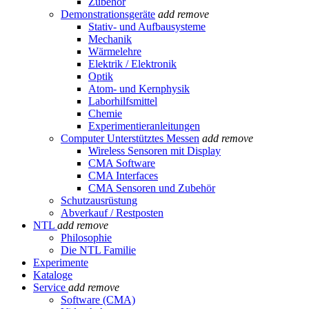
Zubehör
Demonstrationsgeräte
add
remove
Stativ- und Aufbausysteme
Mechanik
Wärmelehre
Elektrik / Elektronik
Optik
Atom- und Kernphysik
Laborhilfsmittel
Chemie
Experimentieranleitungen
Computer Unterstütztes Messen
add
remove
Wireless Sensoren mit Display
CMA Software
CMA Interfaces
CMA Sensoren und Zubehör
Schutzausrüstung
Abverkauf / Restposten
NTL
add
remove
Philosophie
Die NTL Familie
Experimente
Kataloge
Service
add
remove
Software (CMA)