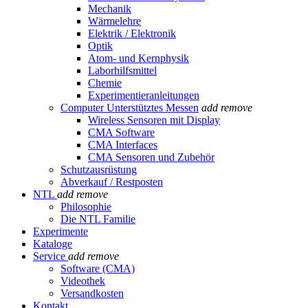
Mechanik
Wärmelehre
Elektrik / Elektronik
Optik
Atom- und Kernphysik
Laborhilfsmittel
Chemie
Experimentieranleitungen
Computer Unterstütztes Messen
add
remove
Wireless Sensoren mit Display
CMA Software
CMA Interfaces
CMA Sensoren und Zubehör
Schutzausrüstung
Abverkauf / Restposten
NTL
add
remove
Philosophie
Die NTL Familie
Experimente
Kataloge
Service
add
remove
Software (CMA)
Videothek
Versandkosten
Kontakt