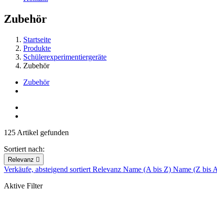
Zubehör
Startseite
Produkte
Schülerexperimentiergeräte
Zubehör
Zubehör
125 Artikel gefunden
Sortiert nach:
Relevanz

Verkäufe, absteigend sortiert
Relevanz
Name (A bis Z)
Name (Z bis 
Aktive Filter