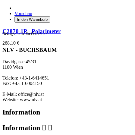
Vorschau
In den Warenkorb
C2870-1P - Polarimeter
Bezugsquelle für Österreich:
268,10 €
NLV - BUCHSBAUM
Davidgasse 45/31
1100 Wien
Telefon: +43-1-6414651
Fax: +43-1-6004150
E-Mail: office@nlv.at
Website: www.nlv.at
Information
Information

