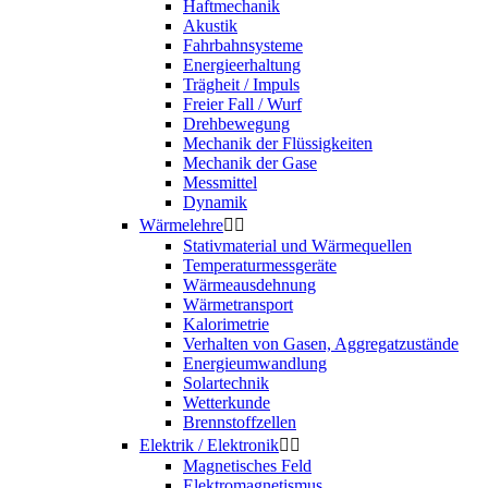
Haftmechanik
Akustik
Fahrbahnsysteme
Energieerhaltung
Trägheit / Impuls
Freier Fall / Wurf
Drehbewegung
Mechanik der Flüssigkeiten
Mechanik der Gase
Messmittel
Dynamik
Wärmelehre


Stativmaterial und Wärmequellen
Temperaturmessgeräte
Wärmeausdehnung
Wärmetransport
Kalorimetrie
Verhalten von Gasen, Aggregatzustände
Energieumwandlung
Solartechnik
Wetterkunde
Brennstoffzellen
Elektrik / Elektronik


Magnetisches Feld
Elektromagnetismus