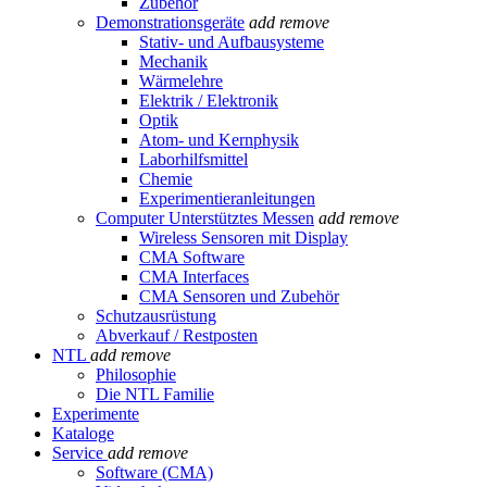
Zubehör
Demonstrationsgeräte
add
remove
Stativ- und Aufbausysteme
Mechanik
Wärmelehre
Elektrik / Elektronik
Optik
Atom- und Kernphysik
Laborhilfsmittel
Chemie
Experimentieranleitungen
Computer Unterstütztes Messen
add
remove
Wireless Sensoren mit Display
CMA Software
CMA Interfaces
CMA Sensoren und Zubehör
Schutzausrüstung
Abverkauf / Restposten
NTL
add
remove
Philosophie
Die NTL Familie
Experimente
Kataloge
Service
add
remove
Software (CMA)