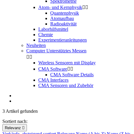
Spektrometrie
Atom- und Kernphysik


Quantenphysik
Atomaufbau
Radioaktivität
Laborhilfsmittel
Chemie
Experimentieranleitungen
Neuheiten
Computer Unterstütztes Messen


Wireless Sensoren mit Display
CMA Software


CMA Software Details
CMA Interfaces
CMA Sensoren und Zubehör
3 Artikel gefunden
Sortiert nach:
Relevanz

Verkäufe, absteigend sortiert
Relevanz
Name (A bis Z)
Name (Z bis