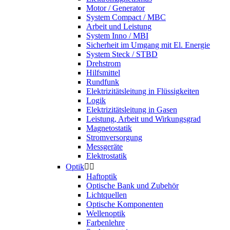
Motor / Generator
System Compact / MBC
Arbeit und Leistung
System Inno / MBI
Sicherheit im Umgang mit El. Energie
System Steck / STBD
Drehstrom
Hilfsmittel
Rundfunk
Elektrizitätsleitung in Flüssigkeiten
Logik
Elektrizitätsleitung in Gasen
Leistung, Arbeit und Wirkungsgrad
Magnetostatik
Stromversorgung
Messgeräte
Elektrostatik
Optik


Haftoptik
Optische Bank und Zubehör
Lichtquellen
Optische Komponenten
Wellenoptik
Farbenlehre