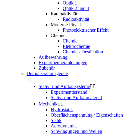
Optik 1
Optik 2 und 3
Radioaktivität
Radioaktivität
Moderne Physik
Photoelektrischer Effekt
Chemie
Chemie
Elektrochemie
Chemie - Destillation
Aufbewahrung
Experimentieranleitungen
Zubehör
Demonstrationsgeräte


Stativ- und Aufbausysteme


Experimentierstand
Stativ- und Aufbaumaterial
Mechanik


Hydrostatik
Oberflächenspannung / Eigenschaften
Statik
Aerodynamik
Schwingungen und Wellen