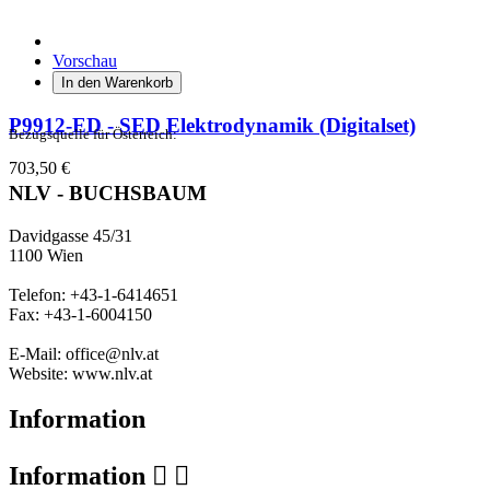
Vorschau
In den Warenkorb
P9912-ED - SED Elektrodynamik (Digitalset)
Bezugsquelle für Österreich:
703,50 €
NLV - BUCHSBAUM
Davidgasse 45/31
1100 Wien
Telefon: +43-1-6414651
Fax: +43-1-6004150
E-Mail: office@nlv.at
Website: www.nlv.at
Information
Information

