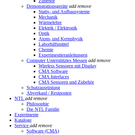
Zubehör
Demonstrationsgeräte
add
remove
Stativ- und Aufbausysteme
Mechanik
Wärmelehre
Elektrik / Elektronik
Optik
Atom- und Kernphysik
Laborhilfsmittel
Chemie
Experimentieranleitungen
Computer Unterstütztes Messen
add
remove
Wireless Sensoren mit Display
CMA Software
CMA Interfaces
CMA Sensoren und Zubehör
Schutzausrüstung
Abverkauf / Restposten
NTL
add
remove
Philosophie
Die NTL Familie
Experimente
Kataloge
Service
add
remove
Software (CMA)