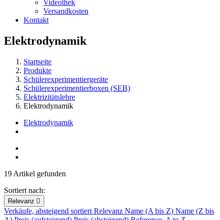
Videothek
Versandkosten
Kontakt
Elektrodynamik
Startseite
Produkte
Schülerexperimentiergeräte
Schülerexperimentierboxen (SEB)
Elektrizitätslehre
Elektrodynamik
Elektrodynamik
19 Artikel gefunden
Sortiert nach:
Relevanz

Verkäufe, absteigend sortiert
Relevanz
Name (A bis Z)
Name (Z bis
A)
Preis (aufsteigend)
Preis (absteigend)
Reference, A to Z