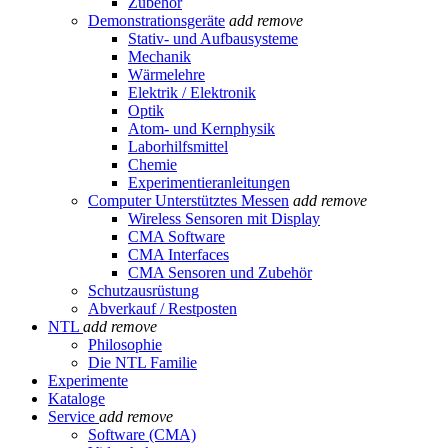
Zubehör
Demonstrationsgeräte
add
remove
Stativ- und Aufbausysteme
Mechanik
Wärmelehre
Elektrik / Elektronik
Optik
Atom- und Kernphysik
Laborhilfsmittel
Chemie
Experimentieranleitungen
Computer Unterstütztes Messen
add
remove
Wireless Sensoren mit Display
CMA Software
CMA Interfaces
CMA Sensoren und Zubehör
Schutzausrüstung
Abverkauf / Restposten
NTL
add
remove
Philosophie
Die NTL Familie
Experimente
Kataloge
Service
add
remove
Software (CMA)