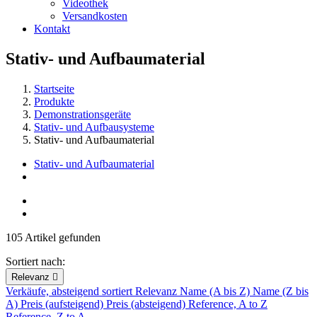
Videothek
Versandkosten
Kontakt
Stativ- und Aufbaumaterial
Startseite
Produkte
Demonstrationsgeräte
Stativ- und Aufbausysteme
Stativ- und Aufbaumaterial
Stativ- und Aufbaumaterial
105 Artikel gefunden
Sortiert nach:
Relevanz

Verkäufe, absteigend sortiert
Relevanz
Name (A bis Z)
Name (Z bis
A)
Preis (aufsteigend)
Preis (absteigend)
Reference, A to Z
Reference, Z to A