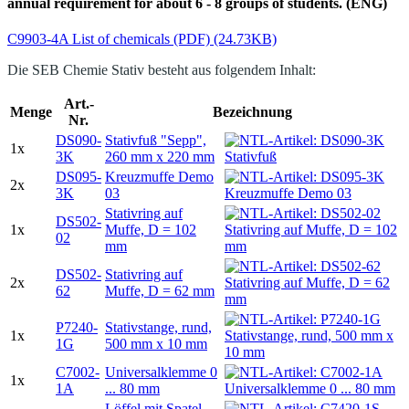
annual requirement for about 6 - 8 groups of students. (ENG)
C9903-4A List of chemicals (PDF) (24.73KB)
Die SEB Chemie Stativ besteht aus folgendem Inhalt:
Art.-
Menge
Bezeichnung
Nr.
DS090-
Stativfuß "Sepp",
1x
3K
260 mm x 220 mm
DS095-
Kreuzmuffe Demo
2x
3K
03
Stativring auf
DS502-
1x
Muffe, D = 102
02
mm
DS502-
Stativring auf
2x
62
Muffe, D = 62 mm
P7240-
Stativstange, rund,
1x
1G
500 mm x 10 mm
C7002-
Universalklemme 0
1x
1A
... 80 mm
Löffel mit Spatel,