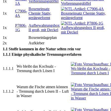
1x
Verbrennungslöffel
1A
Boxeneinsatz
C7906-
1x
Chemie Stativ,
4A
gerätegeformt
P7806-
Aufbewahrungsbox
1x
1G
II groß, mit Deckel
1x
Boxeneinlageplan
2x
Aufkleber
1.1 Stoffe kommen in der Natur selten rein vor
1.1.1 Einige physikalische Trennungsverfahren
Wo bleibt das Kochsalz -
1.1.1.1
Trennung durch Lösen I
Warum die Fische atmen können
1.1.1.2
- Trennung durch Lösen II – Luft
in Wasser