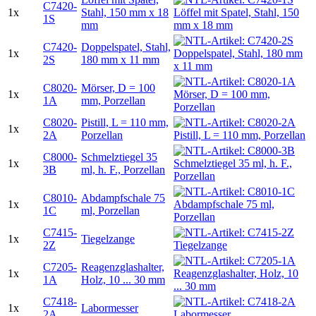
C7420-
1x
Stahl, 150 mm x 18
1S
mm
C7420-
Doppelspatel, Stahl,
1x
2S
180 mm x 11 mm
C8020-
Mörser, D = 100
1x
1A
mm, Porzellan
C8020-
Pistill, L = 110 mm,
1x
2A
Porzellan
C8000-
Schmelztiegel 35
1x
3B
ml, h. F., Porzellan
C8010-
Abdampfschale 75
1x
1C
ml, Porzellan
C7415-
1x
Tiegelzange
2Z
C7205-
Reagenzglashalter,
1x
1A
Holz, 10 ... 30 mm
C7418-
1x
Labormesser
2A