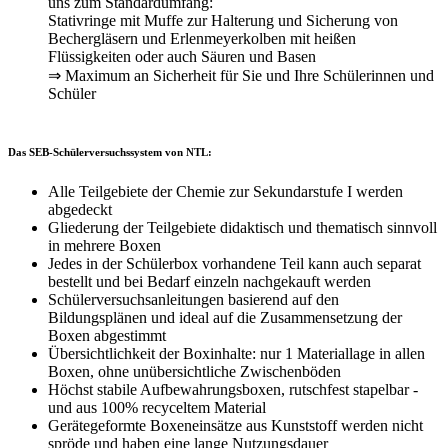
uns zum Standardumfang:
Stativringe mit Muffe zur Halterung und Sicherung von
Bechergläsern und Erlenmeyerkolben mit heißen
Flüssigkeiten oder auch Säuren und Basen
⇒ Maximum an Sicherheit für Sie und Ihre Schülerinnen und
Schüler
Das SEB-Schülerversuchssystem von NTL:
Alle Teilgebiete der Chemie zur Sekundarstufe I werden
abgedeckt
Gliederung der Teilgebiete didaktisch und thematisch sinnvoll
in mehrere Boxen
Jedes in der Schülerbox vorhandene Teil kann auch separat
bestellt und bei Bedarf einzeln nachgekauft werden
Schülerversuchsanleitungen basierend auf den
Bildungsplänen und ideal auf die Zusammensetzung der
Boxen abgestimmt
Übersichtlichkeit der Boxinhalte: nur 1 Materiallage in allen
Boxen, ohne unübersichtliche Zwischenböden
Höchst stabile Aufbewahrungsboxen, rutschfest stapelbar -
und aus 100% recyceltem Material
Gerätegeformte Boxeneinsätze aus Kunststoff werden nicht
spröde und haben eine lange Nutzungsdauer