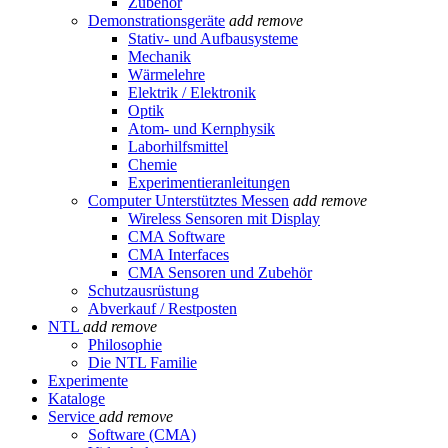
Zubehör
Demonstrationsgeräte
add
remove
Stativ- und Aufbausysteme
Mechanik
Wärmelehre
Elektrik / Elektronik
Optik
Atom- und Kernphysik
Laborhilfsmittel
Chemie
Experimentieranleitungen
Computer Unterstütztes Messen
add
remove
Wireless Sensoren mit Display
CMA Software
CMA Interfaces
CMA Sensoren und Zubehör
Schutzausrüstung
Abverkauf / Restposten
NTL
add
remove
Philosophie
Die NTL Familie
Experimente
Kataloge
Service
add
remove
Software (CMA)