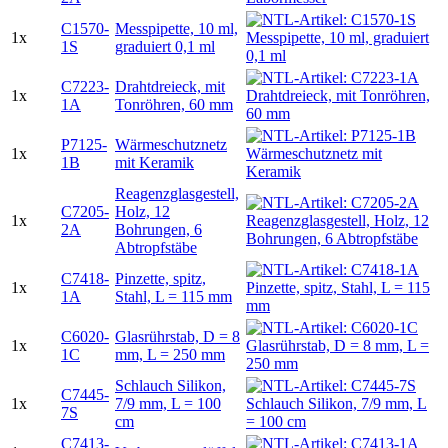
C1570-
Messpipette, 10 ml,
1x
1S
graduiert 0,1 ml
C7223-
Drahtdreieck, mit
1x
1A
Tonröhren, 60 mm
P7125-
Wärmeschutznetz
1x
1B
mit Keramik
Reagenzglasgestell,
C7205-
Holz, 12
1x
2A
Bohrungen, 6
Abtropfstäbe
C7418-
Pinzette, spitz,
1x
1A
Stahl, L = 115 mm
C6020-
Glasrührstab, D = 8
1x
1C
mm, L = 250 mm
Schlauch Silikon,
C7445-
1x
7/9 mm, L = 100
7S
cm
C7413-