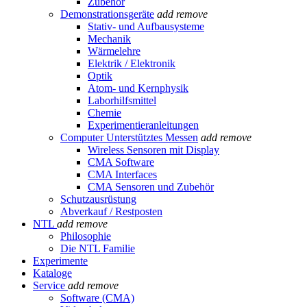
Zubehör
Demonstrationsgeräte
add
remove
Stativ- und Aufbausysteme
Mechanik
Wärmelehre
Elektrik / Elektronik
Optik
Atom- und Kernphysik
Laborhilfsmittel
Chemie
Experimentieranleitungen
Computer Unterstütztes Messen
add
remove
Wireless Sensoren mit Display
CMA Software
CMA Interfaces
CMA Sensoren und Zubehör
Schutzausrüstung
Abverkauf / Restposten
NTL
add
remove
Philosophie
Die NTL Familie
Experimente
Kataloge
Service
add
remove
Software (CMA)