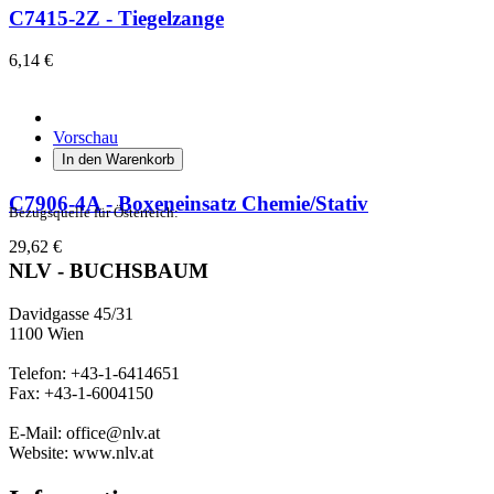
C7415-2Z - Tiegelzange
6,14 €
Vorschau
In den Warenkorb
C7906-4A - Boxeneinsatz Chemie/Stativ
Bezugsquelle für Österreich:
29,62 €
NLV - BUCHSBAUM
Davidgasse 45/31
1100 Wien
Telefon: +43-1-6414651
Fax: +43-1-6004150
E-Mail: office@nlv.at
Website: www.nlv.at