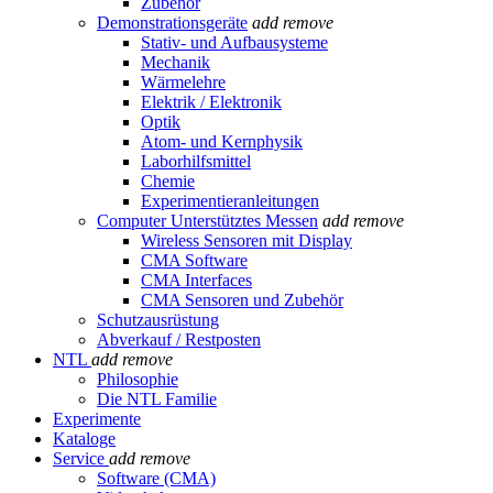
Zubehör
Demonstrationsgeräte
add
remove
Stativ- und Aufbausysteme
Mechanik
Wärmelehre
Elektrik / Elektronik
Optik
Atom- und Kernphysik
Laborhilfsmittel
Chemie
Experimentieranleitungen
Computer Unterstütztes Messen
add
remove
Wireless Sensoren mit Display
CMA Software
CMA Interfaces
CMA Sensoren und Zubehör
Schutzausrüstung
Abverkauf / Restposten
NTL
add
remove
Philosophie
Die NTL Familie
Experimente
Kataloge
Service
add
remove
Software (CMA)