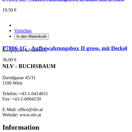
19,50 €
Vorschau
In den Warenkorb
P7806-1G - Aufbewahrungsbox II gross, mit Deckel
Bezugsquelle für Österreich:
36,00 €
NLV - BUCHSBAUM
Davidgasse 45/31
1100 Wien
Telefon: +43-1-6414651
Fax: +43-1-6004150
E-Mail: office@nlv.at
Website: www.nlv.at
Information