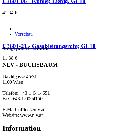
C3601-06 - Kühler, Liebig, GL18
41,34 €
Vorschau
C3601-21 - Gasableitungsrohr, GL18
Bezugsquelle für Österreich:
11,38 €
NLV - BUCHSBAUM
Davidgasse 45/31
1100 Wien
Telefon: +43-1-6414651
Fax: +43-1-6004150
E-Mail: office@nlv.at
Website: www.nlv.at
Information