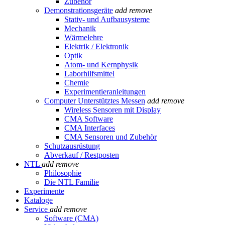
Zubehör
Demonstrationsgeräte
add
remove
Stativ- und Aufbausysteme
Mechanik
Wärmelehre
Elektrik / Elektronik
Optik
Atom- und Kernphysik
Laborhilfsmittel
Chemie
Experimentieranleitungen
Computer Unterstütztes Messen
add
remove
Wireless Sensoren mit Display
CMA Software
CMA Interfaces
CMA Sensoren und Zubehör
Schutzausrüstung
Abverkauf / Restposten
NTL
add
remove
Philosophie
Die NTL Familie
Experimente
Kataloge
Service
add
remove
Software (CMA)