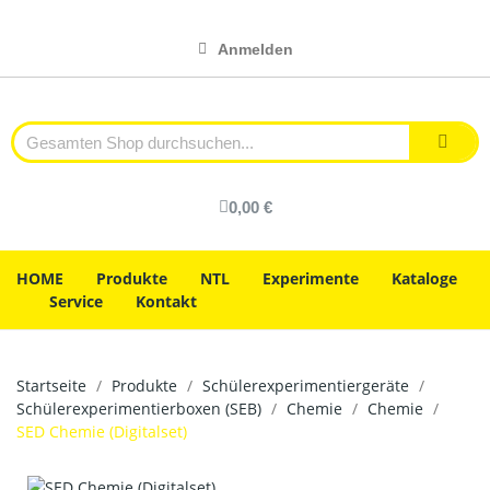
Anmelden
0,00 €
HOME
Produkte
NTL
Experimente
Kataloge
Service
Kontakt
Startseite
Produkte
Schülerexperimentiergeräte
Schülerexperimentierboxen (SEB)
Chemie
Chemie
SED Chemie (Digitalset)