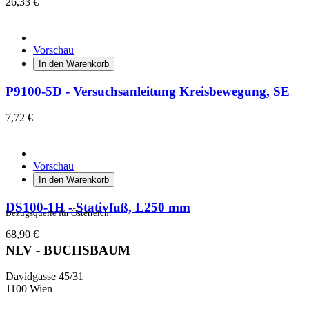
26,33 €
Vorschau
In den Warenkorb
P9100-5D - Versuchsanleitung Kreisbewegung, SE
7,72 €
Vorschau
In den Warenkorb
DS100-1H - Stativfuß, L250 mm
Bezugsquelle für Österreich:
68,90 €
NLV - BUCHSBAUM
Davidgasse 45/31
1100 Wien