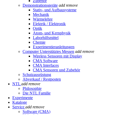
Zubehör
Demonstrationsgeräte
add
remove
Stativ- und Aufbausysteme
Mechanik
Wärmelehre
Elektrik / Elektronik
Optik
Atom- und Kernphysik
Laborhilfsmittel
Chemie
Experimentieranleitungen
Computer Unterstütztes Messen
add
remove
Wireless Sensoren mit Display
CMA Software
CMA Interfaces
CMA Sensoren und Zubehör
Schutzausrüstung
Abverkauf / Restposten
NTL
add
remove
Philosophie
Die NTL Familie
Experimente
Kataloge
Service
add
remove
Software (CMA)