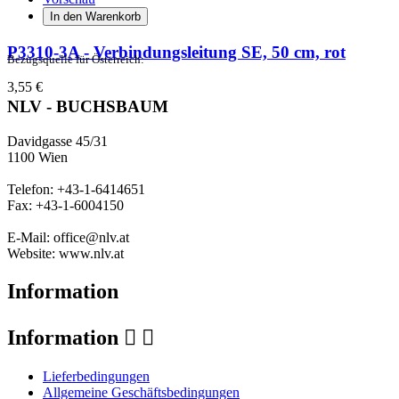
In den Warenkorb
P3310-3A - Verbindungsleitung SE, 50 cm, rot
Bezugsquelle für Österreich:
3,55 €
NLV - BUCHSBAUM
Davidgasse 45/31
1100 Wien
Telefon: +43-1-6414651
Fax: +43-1-6004150
E-Mail: office@nlv.at
Website: www.nlv.at
Information
Information


Lieferbedingungen
Allgemeine Geschäftsbedingungen