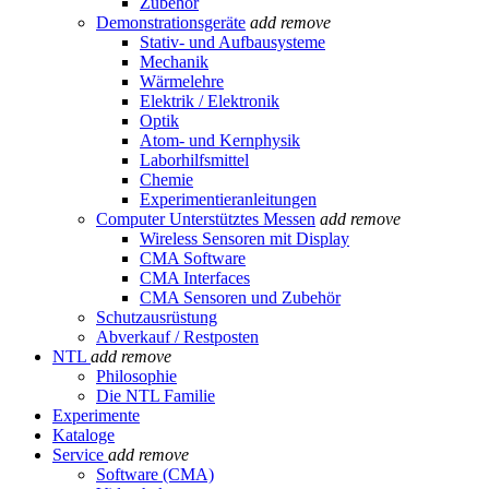
Zubehör
Demonstrationsgeräte
add
remove
Stativ- und Aufbausysteme
Mechanik
Wärmelehre
Elektrik / Elektronik
Optik
Atom- und Kernphysik
Laborhilfsmittel
Chemie
Experimentieranleitungen
Computer Unterstütztes Messen
add
remove
Wireless Sensoren mit Display
CMA Software
CMA Interfaces
CMA Sensoren und Zubehör
Schutzausrüstung
Abverkauf / Restposten
NTL
add
remove
Philosophie
Die NTL Familie
Experimente
Kataloge
Service
add
remove
Software (CMA)