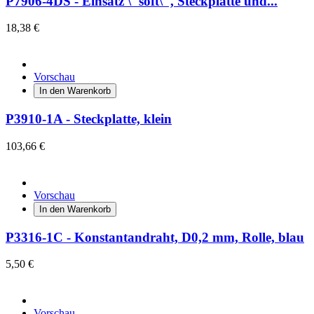
P7906-4DS - Einsatz \"soft\", Steckplatte und...
18,38 €
Vorschau
In den Warenkorb
P3910-1A - Steckplatte, klein
103,66 €
Vorschau
In den Warenkorb
P3316-1C - Konstantandraht, D0,2 mm, Rolle, blau
5,50 €
Vorschau