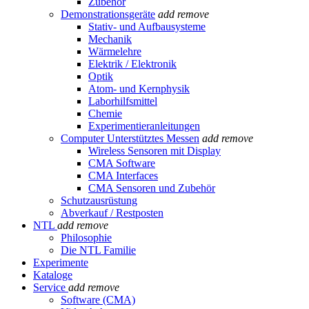
Zubehör
Demonstrationsgeräte
add
remove
Stativ- und Aufbausysteme
Mechanik
Wärmelehre
Elektrik / Elektronik
Optik
Atom- und Kernphysik
Laborhilfsmittel
Chemie
Experimentieranleitungen
Computer Unterstütztes Messen
add
remove
Wireless Sensoren mit Display
CMA Software
CMA Interfaces
CMA Sensoren und Zubehör
Schutzausrüstung
Abverkauf / Restposten
NTL
add
remove
Philosophie
Die NTL Familie
Experimente
Kataloge
Service
add
remove
Software (CMA)