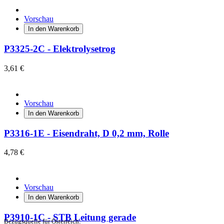
Vorschau
In den Warenkorb
P3325-2C - Elektrolysetrog
3,61 €
Vorschau
In den Warenkorb
P3316-1E - Eisendraht, D 0,2 mm, Rolle
4,78 €
Vorschau
In den Warenkorb
P3910-1C - STB Leitung gerade
Bezugsquelle für Österreich: