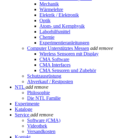
Mechanik
Wärmelehre
Elektrik / Elektronik
Optik
Atom- und Kernphysik
Laborhilfsmittel
Chemie
Experimentieranleitungen
Computer Unterstütztes Messen
add
remove
Wireless Sensoren mit Display
CMA Software
CMA Interfaces
CMA Sensoren und Zubehör
Schutzausrüstung
Abverkauf / Restposten
NTL
add
remove
Philosophie
Die NTL Familie
Experimente
Kataloge
Service
add
remove
Software (CMA)
Videothek
Versandkosten
Kontakt