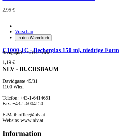
2,95 €
Vorschau
In den Warenkorb
C1000-1C - Becherglas 150 ml, niedrige Form
Bezugsquelle für Österreich:
1,19 €
NLV - BUCHSBAUM
Davidgasse 45/31
1100 Wien
Telefon: +43-1-6414651
Fax: +43-1-6004150
E-Mail: office@nlv.at
Website: www.nlv.at
Information