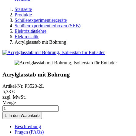
Startseite
Produkte
Schülerexperimentiergeräte
Schülerexperimentierboxen (SEB)
Elektrizitätslehre
Elektrostatik
Acrylglasstab mit Bohrung
Acrylglasstab mit Bohrung
Artikel-Nr.
P3520-2L
5,33 €
zzgl. MwSt.
Menge

In den Warenkorb
Beschreibung
Fragen (FAQs)