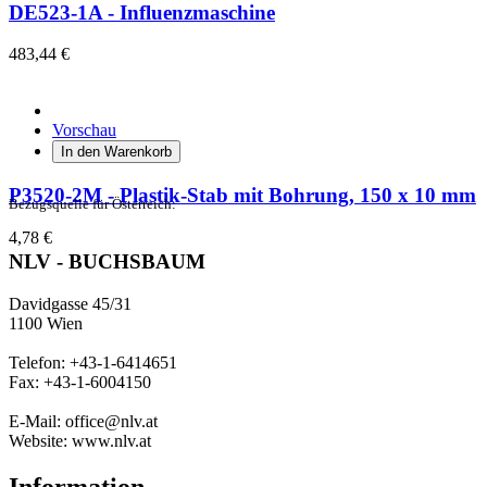
DE523-1A - Influenzmaschine
483,44 €
Vorschau
In den Warenkorb
P3520-2M - Plastik-Stab mit Bohrung, 150 x 10 mm
Bezugsquelle für Österreich:
4,78 €
NLV - BUCHSBAUM
Davidgasse 45/31
1100 Wien
Telefon: +43-1-6414651
Fax: +43-1-6004150
E-Mail: office@nlv.at
Website: www.nlv.at