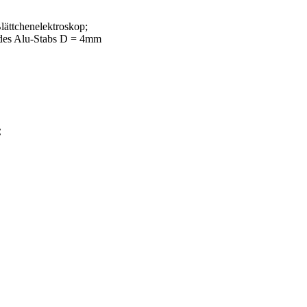
Blättchenelektroskop;
 des Alu-Stabs D = 4mm
: