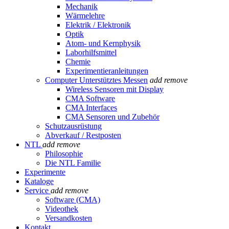
Mechanik
Wärmelehre
Elektrik / Elektronik
Optik
Atom- und Kernphysik
Laborhilfsmittel
Chemie
Experimentieranleitungen
Computer Unterstütztes Messen
add
remove
Wireless Sensoren mit Display
CMA Software
CMA Interfaces
CMA Sensoren und Zubehör
Schutzausrüstung
Abverkauf / Restposten
NTL
add
remove
Philosophie
Die NTL Familie
Experimente
Kataloge
Service
add
remove
Software (CMA)
Videothek
Versandkosten
Kontakt