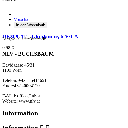
Vorschau
In den Warenkorb
DE309-4T - Glühlampe, 6 V/1 A
Bezugsquelle für Österreich:
0,98 €
NLV - BUCHSBAUM
Davidgasse 45/31
1100 Wien
Telefon: +43-1-6414651
Fax: +43-1-6004150
E-Mail: office@nlv.at
Website: www.nlv.at
Information