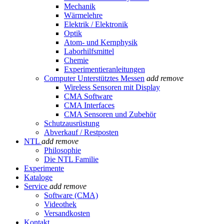
Mechanik
Wärmelehre
Elektrik / Elektronik
Optik
Atom- und Kernphysik
Laborhilfsmittel
Chemie
Experimentieranleitungen
Computer Unterstütztes Messen
add
remove
Wireless Sensoren mit Display
CMA Software
CMA Interfaces
CMA Sensoren und Zubehör
Schutzausrüstung
Abverkauf / Restposten
NTL
add
remove
Philosophie
Die NTL Familie
Experimente
Kataloge
Service
add
remove
Software (CMA)
Videothek
Versandkosten
Kontakt