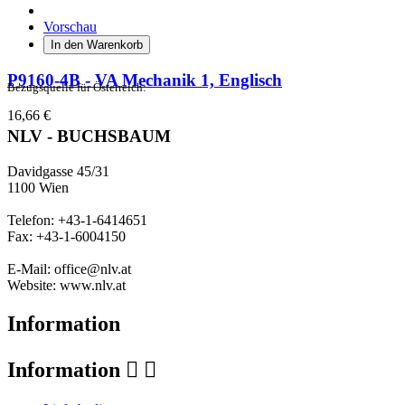
Vorschau
In den Warenkorb
P9160-4B - VA Mechanik 1, Englisch
Bezugsquelle für Österreich:
16,66 €
NLV - BUCHSBAUM
Davidgasse 45/31
1100 Wien
Telefon: +43-1-6414651
Fax: +43-1-6004150
E-Mail: office@nlv.at
Website: www.nlv.at
Information
Information

