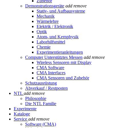
Zubehör
Demonstrationsgeräte
add
remove
Stativ- und Aufbausysteme
Mechanik
Wärmelehre
Elektrik / Elektronik
Optik
Atom- und Kernphysik
Laborhilfsmittel
Chemie
Experimentieranleitungen
Computer Unterstütztes Messen
add
remove
Wireless Sensoren mit Display
CMA Software
CMA Interfaces
CMA Sensoren und Zubehör
Schutzausrüstung
Abverkauf / Restposten
NTL
add
remove
Philosophie
Die NTL Familie
Experimente
Kataloge
Service
add
remove
Software (CMA)