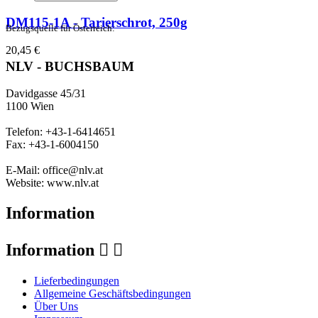
DM115-1A - Tarierschrot, 250g
Bezugsquelle für Österreich:
20,45 €
NLV - BUCHSBAUM
Davidgasse 45/31
1100 Wien
Telefon: +43-1-6414651
Fax: +43-1-6004150
E-Mail: office@nlv.at
Website: www.nlv.at
Information
Information


Lieferbedingungen
Allgemeine Geschäftsbedingungen
Über Uns