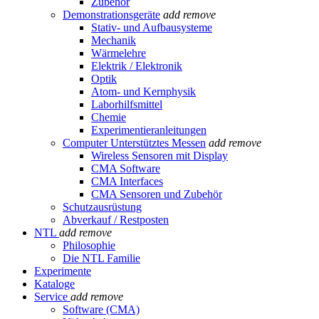
Zubehör
Demonstrationsgeräte
add
remove
Stativ- und Aufbausysteme
Mechanik
Wärmelehre
Elektrik / Elektronik
Optik
Atom- und Kernphysik
Laborhilfsmittel
Chemie
Experimentieranleitungen
Computer Unterstütztes Messen
add
remove
Wireless Sensoren mit Display
CMA Software
CMA Interfaces
CMA Sensoren und Zubehör
Schutzausrüstung
Abverkauf / Restposten
NTL
add
remove
Philosophie
Die NTL Familie
Experimente
Kataloge
Service
add
remove
Software (CMA)