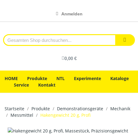
Anmelden
0,00 €
HOME
Produkte
NTL
Experimente
Kataloge
Service
Kontakt
Startseite
Produkte
Demonstrationsgeräte
Mechanik
Messmittel
Hakengewicht 20 g, Profi