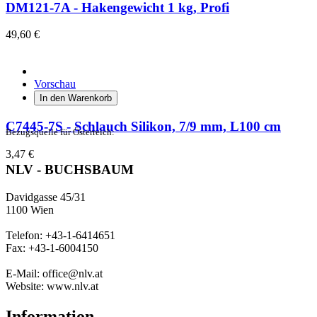
DM121-7A - Hakengewicht 1 kg, Profi
49,60 €
Vorschau
In den Warenkorb
C7445-7S - Schlauch Silikon, 7/9 mm, L100 cm
Bezugsquelle für Österreich:
3,47 €
NLV - BUCHSBAUM
Davidgasse 45/31
1100 Wien
Telefon: +43-1-6414651
Fax: +43-1-6004150
E-Mail: office@nlv.at
Website: www.nlv.at
Information