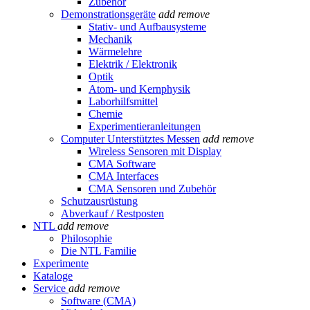
Zubehör
Demonstrationsgeräte
add
remove
Stativ- und Aufbausysteme
Mechanik
Wärmelehre
Elektrik / Elektronik
Optik
Atom- und Kernphysik
Laborhilfsmittel
Chemie
Experimentieranleitungen
Computer Unterstütztes Messen
add
remove
Wireless Sensoren mit Display
CMA Software
CMA Interfaces
CMA Sensoren und Zubehör
Schutzausrüstung
Abverkauf / Restposten
NTL
add
remove
Philosophie
Die NTL Familie
Experimente
Kataloge
Service
add
remove
Software (CMA)