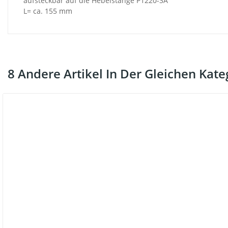
aufsteckbar auf die Hebelstange P1220-3A
L= ca. 155 mm
8 Andere Artikel In Der Gleichen Kate