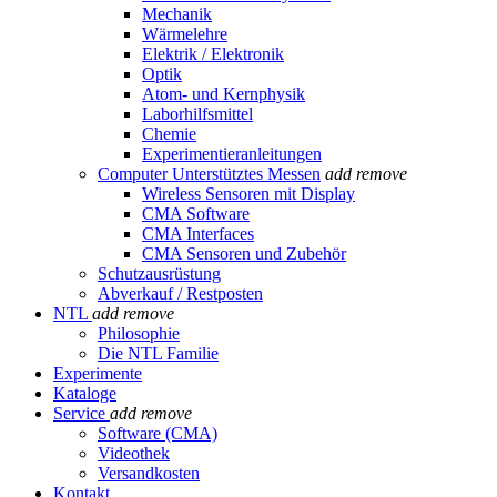
Mechanik
Wärmelehre
Elektrik / Elektronik
Optik
Atom- und Kernphysik
Laborhilfsmittel
Chemie
Experimentieranleitungen
Computer Unterstütztes Messen
add
remove
Wireless Sensoren mit Display
CMA Software
CMA Interfaces
CMA Sensoren und Zubehör
Schutzausrüstung
Abverkauf / Restposten
NTL
add
remove
Philosophie
Die NTL Familie
Experimente
Kataloge
Service
add
remove
Software (CMA)
Videothek
Versandkosten
Kontakt