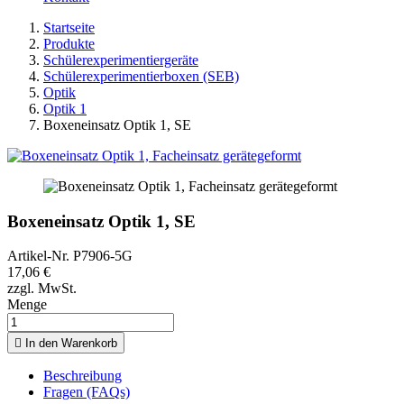
Startseite
Produkte
Schülerexperimentiergeräte
Schülerexperimentierboxen (SEB)
Optik
Optik 1
Boxeneinsatz Optik 1, SE
Boxeneinsatz Optik 1, SE
Artikel-Nr.
P7906-5G
17,06 €
zzgl. MwSt.
Menge

In den Warenkorb
Beschreibung
Fragen (FAQs)