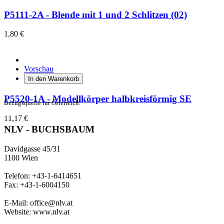
P5111-2A - Blende mit 1 und 2 Schlitzen (02)
1,80 €
Vorschau
In den Warenkorb
P5520-1A - Modellkörper halbkreisförmig SE
Bezugsquelle für Österreich:
11,17 €
NLV - BUCHSBAUM
Davidgasse 45/31
1100 Wien
Telefon: +43-1-6414651
Fax: +43-1-6004150
E-Mail: office@nlv.at
Website: www.nlv.at