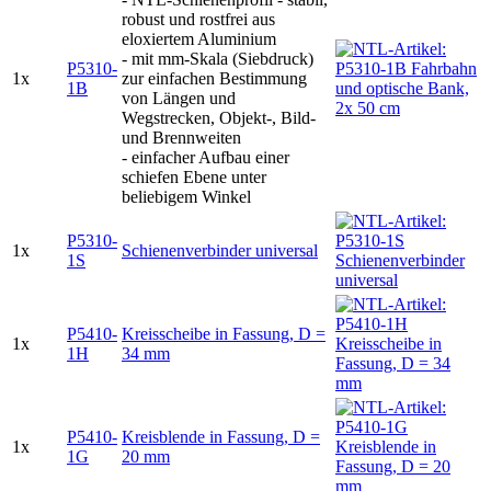
robust und rostfrei aus
eloxiertem Aluminium
- mit mm-Skala (Siebdruck)
P5310-
1x
zur einfachen Bestimmung
1B
von Längen und
Wegstrecken, Objekt-, Bild-
und Brennweiten
- einfacher Aufbau einer
schiefen Ebene unter
beliebigem Winkel
P5310-
1x
Schienenverbinder universal
1S
P5410-
Kreisscheibe in Fassung, D =
1x
1H
34 mm
P5410-
Kreisblende in Fassung, D =
1x
1G
20 mm