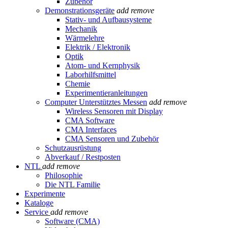
Zubehör
Demonstrationsgeräte
add
remove
Stativ- und Aufbausysteme
Mechanik
Wärmelehre
Elektrik / Elektronik
Optik
Atom- und Kernphysik
Laborhilfsmittel
Chemie
Experimentieranleitungen
Computer Unterstütztes Messen
add
remove
Wireless Sensoren mit Display
CMA Software
CMA Interfaces
CMA Sensoren und Zubehör
Schutzausrüstung
Abverkauf / Restposten
NTL
add
remove
Philosophie
Die NTL Familie
Experimente
Kataloge
Service
add
remove
Software (CMA)