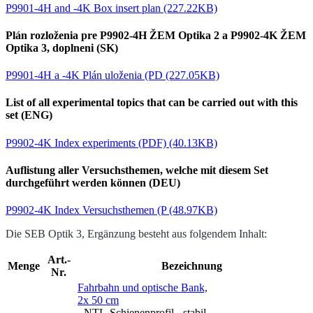
P9901-4H and -4K Box insert plan (227.22KB)
Plán rozloženia pre P9902-4H ŽEM Optika 2 a P9902-4K ŽEM
Optika 3, doplneni (SK)
P9901-4H a -4K Plán uloženia (PD (227.05KB)
List of all experimental topics that can be carried out with this
set (ENG)
P9902-4K Index experiments (PDF) (40.13KB)
Auflistung aller Versuchsthemen, welche mit diesem Set
durchgeführt werden können (DEU)
P9902-4K Index Versuchsthemen (P (48.97KB)
Die SEB Optik 3, Ergänzung besteht aus folgendem Inhalt:
Art.-
Menge
Bezeichnung
Nr.
Fahrbahn und optische Bank,
2x 50 cm
- NTL-Schienenprofil - stabil,