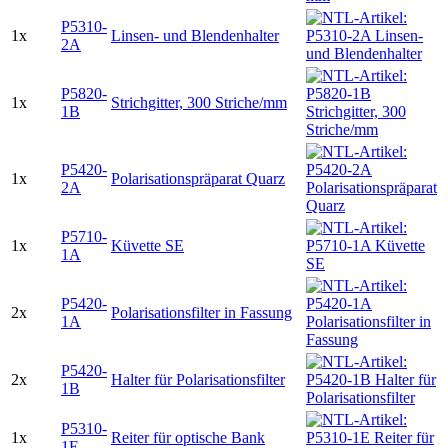
P5310-
1x
Linsen- und Blendenhalter
2A
P5820-
1x
Strichgitter, 300 Striche/mm
1B
P5420-
1x
Polarisationspräparat Quarz
2A
P5710-
1x
Küvette SE
1A
P5420-
2x
Polarisationsfilter in Fassung
1A
P5420-
2x
Halter für Polarisationsfilter
1B
P5310-
1x
Reiter für optische Bank
1E