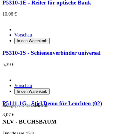
P5310-1E - Reiter für optische Bank
10,06 €
Vorschau
In den Warenkorb
P5310-1S - Schienenverbinder universal
5,39 €
Vorschau
In den Warenkorb
P5111-1G - Stiel Demo für Leuchten (02)
Bezugsquelle für Österreich:
8,07 €
NLV - BUCHSBAUM
Davidgasse 45/31