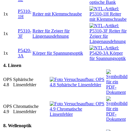
P5310-
1x
Reiter mit Klemmschraube
1H
P5310-
Reiter für Zeiger für
1x
3F
Längenausdehnung
P5420-
1x
Körper für Spannungsoptik
3A
4. Linsen
OPS
Sphärische
4.8
Linsenfehler
OPS
Chromatische
4.9
Linsenfehler
8. Wellenoptik