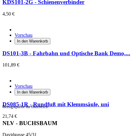
KDS101-2G - Schienenverbinder
4,50 €
Vorschau
In den Warenkorb
DS101-3B - Fahrbahn und Optische Bank Demo,...
101,89 €
Vorschau
In den Warenkorb
DS085-1R - Rundfuß mit Klemmsäule, uni
Bezugsquelle für Österreich:
21,74 €
NLV - BUCHSBAUM
Davidgasse 45/31