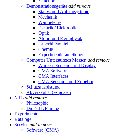
Zubehör
Demonstrationsgeräte
add
remove
Stativ- und Aufbausysteme
Mechanik
Wärmelehre
Elektrik / Elektronik
Optik
Atom- und Kernphysik
Laborhilfsmittel
Chemie
Experimentieranleitungen
Computer Unterstütztes Messen
add
remove
Wireless Sensoren mit Display
CMA Software
CMA Interfaces
CMA Sensoren und Zubehör
Schutzausrüstung
Abverkauf / Restposten
NTL
add
remove
Philosophie
Die NTL Familie
Experimente
Kataloge
Service
add
remove
Software (CMA)