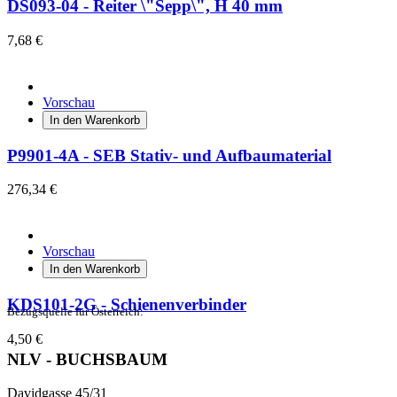
DS093-04 - Reiter \"Sepp\", H 40 mm
7,68 €
Vorschau
In den Warenkorb
P9901-4A - SEB Stativ- und Aufbaumaterial
276,34 €
Vorschau
In den Warenkorb
KDS101-2G - Schienenverbinder
Bezugsquelle für Österreich:
4,50 €
NLV - BUCHSBAUM
Davidgasse 45/31