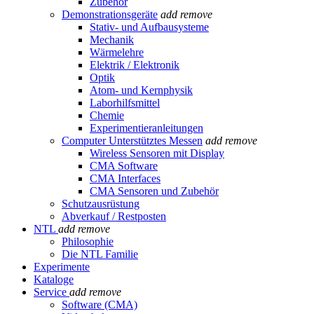
Zubehör
Demonstrationsgeräte
add
remove
Stativ- und Aufbausysteme
Mechanik
Wärmelehre
Elektrik / Elektronik
Optik
Atom- und Kernphysik
Laborhilfsmittel
Chemie
Experimentieranleitungen
Computer Unterstütztes Messen
add
remove
Wireless Sensoren mit Display
CMA Software
CMA Interfaces
CMA Sensoren und Zubehör
Schutzausrüstung
Abverkauf / Restposten
NTL
add
remove
Philosophie
Die NTL Familie
Experimente
Kataloge
Service
add
remove
Software (CMA)