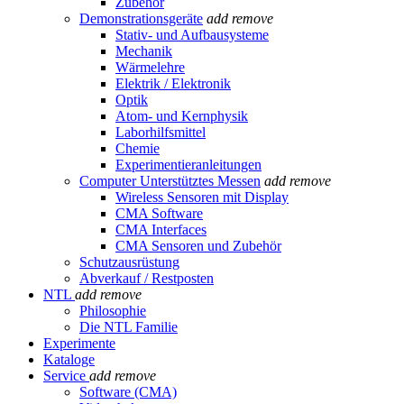
Zubehör
Demonstrationsgeräte
add
remove
Stativ- und Aufbausysteme
Mechanik
Wärmelehre
Elektrik / Elektronik
Optik
Atom- und Kernphysik
Laborhilfsmittel
Chemie
Experimentieranleitungen
Computer Unterstütztes Messen
add
remove
Wireless Sensoren mit Display
CMA Software
CMA Interfaces
CMA Sensoren und Zubehör
Schutzausrüstung
Abverkauf / Restposten
NTL
add
remove
Philosophie
Die NTL Familie
Experimente
Kataloge
Service
add
remove
Software (CMA)