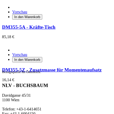
Vorschau
In den Warenkorb
DM355-5A - Kräfte-Tisch
85,18 €
Vorschau
In den Warenkorb
DM355-5Z - Zusatzmasse für Momentenaufsatz
Bezugsquelle für Österreich:
16,14 €
NLV - BUCHSBAUM
Davidgasse 45/31
1100 Wien
Telefon: +43-1-6414651
Fax: +43-1-6004150