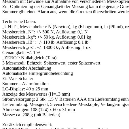
Messarm mit Gewinde zur Aufnahme von verschiedenen Messköpfen (Pl
Zur Optimierung der Genauigkeit der Messung kann die genaue Gravit
Summer gibt einen Alarm aus, wenn die Grenzen überschritten werde
Technische Daten:
„UNIT“, Messeinheiten: N (Newton), kg (Kilogramm), lb (Pfund), o
Messbereich „N“: +/- 500 N, Auflösung: 0,1 N
Messbereich „kg“: +/- 50 kg, Auflösung: 0,01 kg
Messbereich „lB“: +/- 110 lb, Auflösung: 0,1 lb
Messbereich „oz“: +/- 1800 Oz, Auflösung: 1 oz
Genauigkeit: +/- 1 %
„ZERO“: Nullabgleich (Tara)
3 Messmodi: Echtzeit, Spitzenwert, erster Spitzenwert
Automatische Abschaltung
Automatische Hintergrundbeleuchtung
Ein/Aus Schalter
Summer – Alarmfunktion
LC-Display: 40 x 25 mm
Anzeige des Messwertes (H=13 mm)
Stromversorgung: 2 Stk. 1,5 V Batterien AAA (im Lieferumfang enth
Lieferumfang: Messgerät, 5 verschiedene Messköpfe, Verlängerungsar
Abmessungen: 108 (124) x 60 x 31 mm
Masse: ca. 208 g (mit Batterien)
Zusätzlich empfehlenswert: