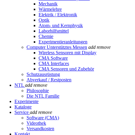
Mechanik
Wärmelehre
Elektrik / Elektronik
Optik
Atom- und Kernphysik
Laborhilfsmittel
Chemie
Experimentieranleitungen
Computer Unterstütztes Messen
add
remove
Wireless Sensoren mit Display
CMA Software
CMA Interfaces
CMA Sensoren und Zubehör
Schutzausrüstung
Abverkauf / Restposten
NTL
add
remove
Philosophie
Die NTL Familie
Experimente
Kataloge
Service
add
remove
Software (CMA)
Videothek
Versandkosten
Kontakt