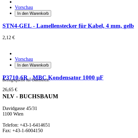
Vorschau
In den Warenkorb
STN4-GEL - Lamellenstecker für Kabel, 4 mm, gelb
2,12 €
Vorschau
In den Warenkorb
P3710-6R - MBC Kondensator 1000 µF
Bezugsquelle für Österreich:
26,65 €
NLV - BUCHSBAUM
Davidgasse 45/31
1100 Wien
Telefon: +43-1-6414651
Fax: +43-1-6004150