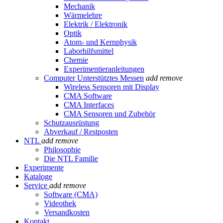
Mechanik
Wärmelehre
Elektrik / Elektronik
Optik
Atom- und Kernphysik
Laborhilfsmittel
Chemie
Experimentieranleitungen
Computer Unterstütztes Messen
add
remove
Wireless Sensoren mit Display
CMA Software
CMA Interfaces
CMA Sensoren und Zubehör
Schutzausrüstung
Abverkauf / Restposten
NTL
add
remove
Philosophie
Die NTL Familie
Experimente
Kataloge
Service
add
remove
Software (CMA)
Videothek
Versandkosten
Kontakt