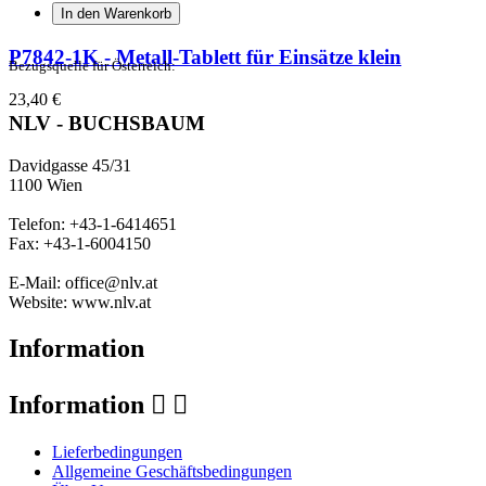
In den Warenkorb
P7842-1K - Metall-Tablett für Einsätze klein
Bezugsquelle für Österreich:
23,40 €
NLV - BUCHSBAUM
Davidgasse 45/31
1100 Wien
Telefon: +43-1-6414651
Fax: +43-1-6004150
E-Mail: office@nlv.at
Website: www.nlv.at
Information
Information


Lieferbedingungen
Allgemeine Geschäftsbedingungen