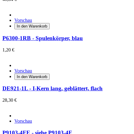
Vorschau
In den Warenkorb
P6300-1RB - Spulenkörper, blau
1,20 €
Vorschau
In den Warenkorb
DE921-1L - I-Kern lang, geblättert, flach
28,30 €
Vorschau
P9103-4FE - siehe P9103-4F