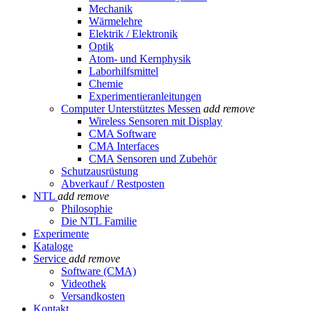
Mechanik
Wärmelehre
Elektrik / Elektronik
Optik
Atom- und Kernphysik
Laborhilfsmittel
Chemie
Experimentieranleitungen
Computer Unterstütztes Messen
add
remove
Wireless Sensoren mit Display
CMA Software
CMA Interfaces
CMA Sensoren und Zubehör
Schutzausrüstung
Abverkauf / Restposten
NTL
add
remove
Philosophie
Die NTL Familie
Experimente
Kataloge
Service
add
remove
Software (CMA)
Videothek
Versandkosten
Kontakt