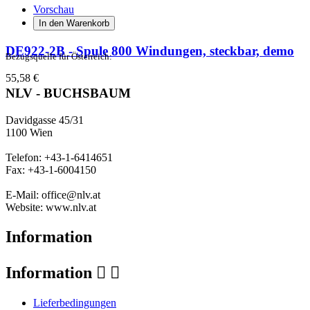
Vorschau
In den Warenkorb
DE922-2B - Spule 800 Windungen, steckbar, demo
Bezugsquelle für Österreich:
55,58 €
NLV - BUCHSBAUM
Davidgasse 45/31
1100 Wien
Telefon: +43-1-6414651
Fax: +43-1-6004150
E-Mail: office@nlv.at
Website: www.nlv.at
Information
Information


Lieferbedingungen