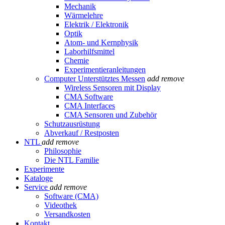
Mechanik
Wärmelehre
Elektrik / Elektronik
Optik
Atom- und Kernphysik
Laborhilfsmittel
Chemie
Experimentieranleitungen
Computer Unterstütztes Messen
add
remove
Wireless Sensoren mit Display
CMA Software
CMA Interfaces
CMA Sensoren und Zubehör
Schutzausrüstung
Abverkauf / Restposten
NTL
add
remove
Philosophie
Die NTL Familie
Experimente
Kataloge
Service
add
remove
Software (CMA)
Videothek
Versandkosten
Kontakt