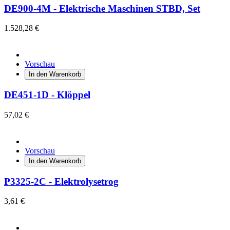
DE900-4M - Elektrische Maschinen STBD, Set
1.528,28 €
Vorschau
In den Warenkorb
DE451-1D - Klöppel
57,02 €
Vorschau
In den Warenkorb
P3325-2C - Elektrolysetrog
3,61 €