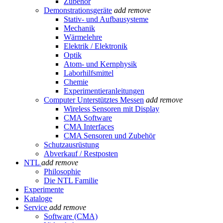
Zubehör
Demonstrationsgeräte
add
remove
Stativ- und Aufbausysteme
Mechanik
Wärmelehre
Elektrik / Elektronik
Optik
Atom- und Kernphysik
Laborhilfsmittel
Chemie
Experimentieranleitungen
Computer Unterstütztes Messen
add
remove
Wireless Sensoren mit Display
CMA Software
CMA Interfaces
CMA Sensoren und Zubehör
Schutzausrüstung
Abverkauf / Restposten
NTL
add
remove
Philosophie
Die NTL Familie
Experimente
Kataloge
Service
add
remove
Software (CMA)