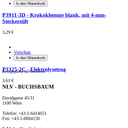
In den Warenkorb
P3911-3D - Krokoklemme blank, mit 4-mm-
Steckerstift
3,29 €
Vorschau
In den Warenkorb
P3325-2C - Elektrolysetrog
Bezugsquelle für Österreich:
3,61 €
NLV - BUCHSBAUM
Davidgasse 45/31
1100 Wien
Telefon: +43-1-6414651
Fax: +43-1-6004150