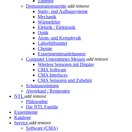
Zubehör
Demonstrationsgeräte
add
remove
Stativ- und Aufbausysteme
Mechanik
Wärmelehre
Elektrik / Elektronik
Optik
Atom- und Kernphysik
Laborhilfsmittel
Chemie
Experimentieranleitungen
Computer Unterstütztes Messen
add
remove
Wireless Sensoren mit Display
CMA Software
CMA Interfaces
CMA Sensoren und Zubehör
Schutzausrüstung
Abverkauf / Restposten
NTL
add
remove
Philosophie
Die NTL Familie
Experimente
Kataloge
Service
add
remove
Software (CMA)