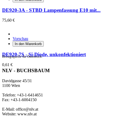
DE920-3A - STBD Lampenfassung E10 mit...
75,60 €
Vorschau
In den Warenkorb
DE920-7S - Si-Diode, unkonfektioniert
Bezugsquelle für Österreich:
0,61 €
NLV - BUCHSBAUM
Davidgasse 45/31
1100 Wien
Telefon: +43-1-6414651
Fax: +43-1-6004150
E-Mail: office@nlv.at
Website: www.nlv.at