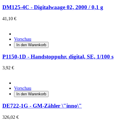
DM125-4C - Digitalwaage 02, 2000 / 0,1 g
41,10 €
Vorschau
In den Warenkorb
P1150-1D - Handstoppuhr, digital, SE, 1/100 s
3,92 €
Vorschau
In den Warenkorb
DE722-1G - GM-Zähler \"inno\"
326,02 €