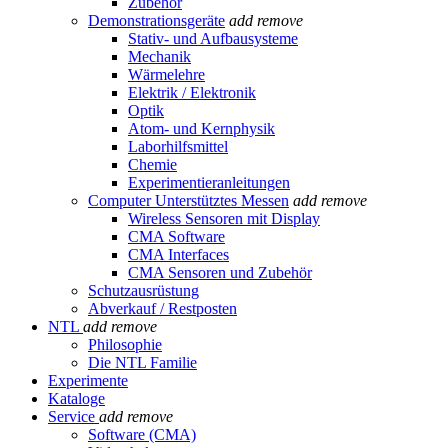
Zubehör
Demonstrationsgeräte
add
remove
Stativ- und Aufbausysteme
Mechanik
Wärmelehre
Elektrik / Elektronik
Optik
Atom- und Kernphysik
Laborhilfsmittel
Chemie
Experimentieranleitungen
Computer Unterstütztes Messen
add
remove
Wireless Sensoren mit Display
CMA Software
CMA Interfaces
CMA Sensoren und Zubehör
Schutzausrüstung
Abverkauf / Restposten
NTL
add
remove
Philosophie
Die NTL Familie
Experimente
Kataloge
Service
add
remove
Software (CMA)