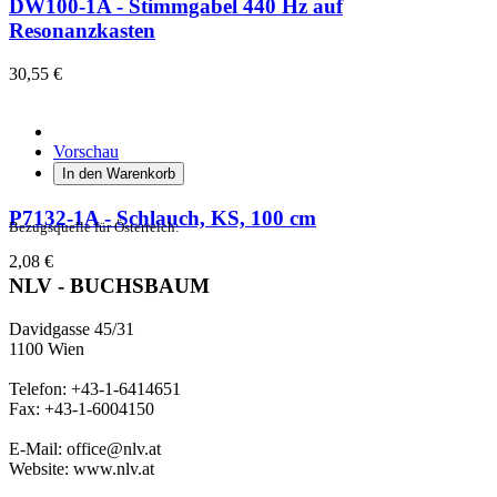
DW100-1A - Stimmgabel 440 Hz auf
Resonanzkasten
30,55 €
Vorschau
In den Warenkorb
P7132-1A - Schlauch, KS, 100 cm
Bezugsquelle für Österreich:
2,08 €
NLV - BUCHSBAUM
Davidgasse 45/31
1100 Wien
Telefon: +43-1-6414651
Fax: +43-1-6004150
E-Mail: office@nlv.at
Website: www.nlv.at