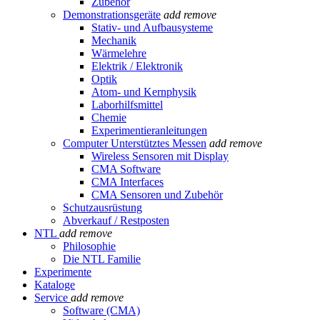
Zubehör
Demonstrationsgeräte
add
remove
Stativ- und Aufbausysteme
Mechanik
Wärmelehre
Elektrik / Elektronik
Optik
Atom- und Kernphysik
Laborhilfsmittel
Chemie
Experimentieranleitungen
Computer Unterstütztes Messen
add
remove
Wireless Sensoren mit Display
CMA Software
CMA Interfaces
CMA Sensoren und Zubehör
Schutzausrüstung
Abverkauf / Restposten
NTL
add
remove
Philosophie
Die NTL Familie
Experimente
Kataloge
Service
add
remove
Software (CMA)