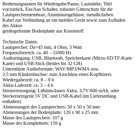
Bedienungstasten für Wiedergabe/Pause, Lautstärke, Titel
vor/zurück, Ein/Aus Schalter, robuster Gitterschutz für die
Lautsprechermembran, Aluminiumgehäuse, metallicfarben
Kabel zur Verbindung an ein mobiles Gerät sowie zum Aufladen
des Akkus
gerätegeformte Bodenplatte aus Kunststoff
Technische Daten:
Lautsprecher: Da=45 mm, 4 Ohm, 3 Watt
Frequenzbereich: ca. 40 – 11000 Hz
Audioeingang: USB, Bluetooth, Speicherkarte (Micro-SD/TF-Karte
Karte) und USB-Stick (beides bis 32 GB)
Unterstützte Audioformate: WAV/MP3/WMA usw.
3,5 mm Klinkenbuchse: zum Anschluss eines Kopfhörers
Wiedergabezeit: ca. 8 – 9 h
Akku-Ladezeit: ca. 3 – 4 h
Stromversorgung: Lithium-Ionen Akku, 3,7V/600 mAh, oder
Steckernetzgerät 5V DC und USB-Kabel (im Lieferumfang
enthalten)
Abmessungen des Lautsprechers: 50 x 50 x 50 mm
Abmessungen der Bodenplatte: 120 x 90 x 25 mm
Masse des Lautsprechers: 107 g
Masse des Komplettsets: 159 g