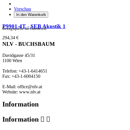
Vorschau
In den Warenkorb
P9901-4T - SEB Akustik 1
Bezugsquelle für Österreich:
294,34 €
NLV - BUCHSBAUM
Davidgasse 45/31
1100 Wien
Telefon: +43-1-6414651
Fax: +43-1-6004150
E-Mail: office@nlv.at
Website: www.nlv.at
Information
Information

