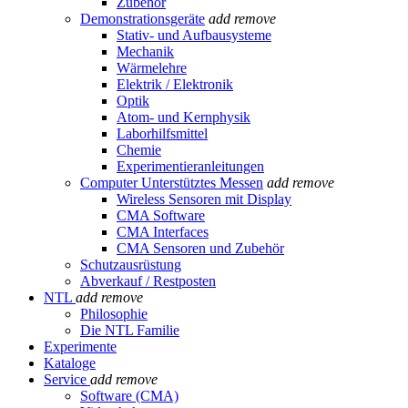
Zubehör
Demonstrationsgeräte
add
remove
Stativ- und Aufbausysteme
Mechanik
Wärmelehre
Elektrik / Elektronik
Optik
Atom- und Kernphysik
Laborhilfsmittel
Chemie
Experimentieranleitungen
Computer Unterstütztes Messen
add
remove
Wireless Sensoren mit Display
CMA Software
CMA Interfaces
CMA Sensoren und Zubehör
Schutzausrüstung
Abverkauf / Restposten
NTL
add
remove
Philosophie
Die NTL Familie
Experimente
Kataloge
Service
add
remove
Software (CMA)