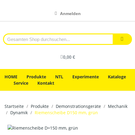
Anmelden
0,00 €
HOME
Produkte
NTL
Experimente
Kataloge
Service
Kontakt
Startseite
Produkte
Demonstrationsgeräte
Mechanik
Dynamik
Riemenscheibe D150 mm, grün