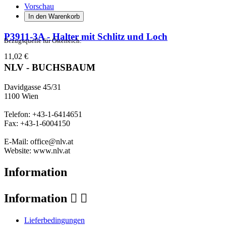
Vorschau
In den Warenkorb
P3911-3A - Halter mit Schlitz und Loch
Bezugsquelle für Österreich:
11,02 €
NLV - BUCHSBAUM
Davidgasse 45/31
1100 Wien
Telefon: +43-1-6414651
Fax: +43-1-6004150
E-Mail: office@nlv.at
Website: www.nlv.at
Information
Information


Lieferbedingungen