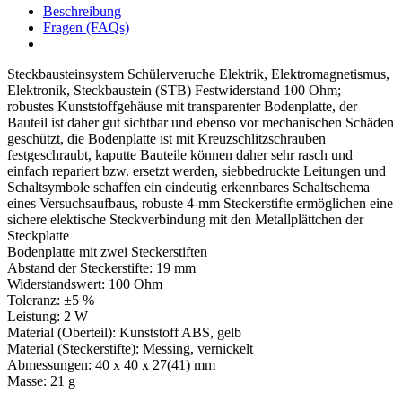
Beschreibung
Fragen (FAQs)
Steckbausteinsystem Schülerveruche Elektrik, Elektromagnetismus,
Elektronik, Steckbaustein (STB) Festwiderstand 100 Ohm;
robustes Kunststoffgehäuse mit transparenter Bodenplatte, der
Bauteil ist daher gut sichtbar und ebenso vor mechanischen Schäden
geschützt, die Bodenplatte ist mit Kreuzschlitzschrauben
festgeschraubt, kaputte Bauteile können daher sehr rasch und
einfach repariert bzw. ersetzt werden, siebbedruckte Leitungen und
Schaltsymbole schaffen ein eindeutig erkennbares Schaltschema
eines Versuchsaufbaus, robuste 4-mm Steckerstifte ermöglichen eine
sichere elektische Steckverbindung mit den Metallplättchen der
Steckplatte
Bodenplatte mit zwei Steckerstiften
Abstand der Steckerstifte: 19 mm
Widerstandswert: 100 Ohm
Toleranz: ±5 %
Leistung: 2 W
Material (Oberteil): Kunststoff ABS, gelb
Material (Steckerstifte): Messing, vernickelt
Abmessungen: 40 x 40 x 27(41) mm
Masse: 21 g