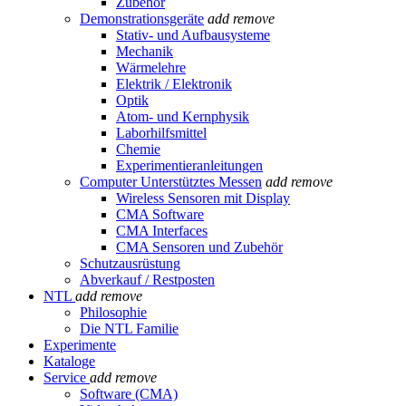
Zubehör
Demonstrationsgeräte
add
remove
Stativ- und Aufbausysteme
Mechanik
Wärmelehre
Elektrik / Elektronik
Optik
Atom- und Kernphysik
Laborhilfsmittel
Chemie
Experimentieranleitungen
Computer Unterstütztes Messen
add
remove
Wireless Sensoren mit Display
CMA Software
CMA Interfaces
CMA Sensoren und Zubehör
Schutzausrüstung
Abverkauf / Restposten
NTL
add
remove
Philosophie
Die NTL Familie
Experimente
Kataloge
Service
add
remove
Software (CMA)