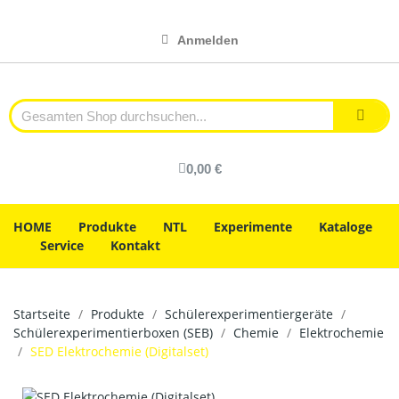
Anmelden
0,00 €
HOME
Produkte
NTL
Experimente
Kataloge
Service
Kontakt
Startseite
Produkte
Schülerexperimentiergeräte
Schülerexperimentierboxen (SEB)
Chemie
Elektrochemie
SED Elektrochemie (Digitalset)