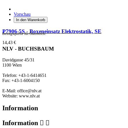
Vorschau
In den Warenkorb
P7906-5S - Boxeneinsatz Elektrostatik, SE
Bezugsquelle für Österreich:
14,43 €
NLV - BUCHSBAUM
Davidgasse 45/31
1100 Wien
Telefon: +43-1-6414651
Fax: +43-1-6004150
E-Mail: office@nlv.at
Website: www.nlv.at
Information
Information

