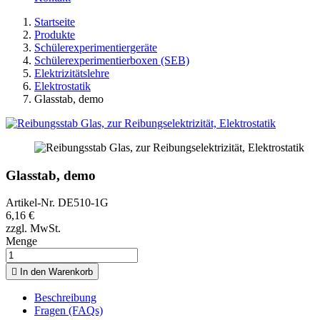
Startseite
Produkte
Schülerexperimentiergeräte
Schülerexperimentierboxen (SEB)
Elektrizitätslehre
Elektrostatik
Glasstab, demo
Glasstab, demo
Artikel-Nr.
DE510-1G
6,16 €
zzgl. MwSt.
Menge

In den Warenkorb
Beschreibung
Fragen (FAQs)