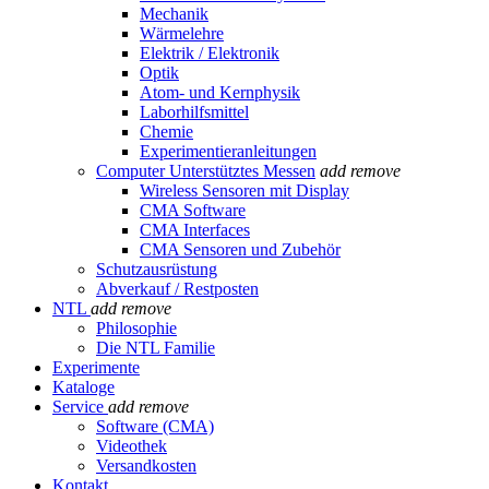
Mechanik
Wärmelehre
Elektrik / Elektronik
Optik
Atom- und Kernphysik
Laborhilfsmittel
Chemie
Experimentieranleitungen
Computer Unterstütztes Messen
add
remove
Wireless Sensoren mit Display
CMA Software
CMA Interfaces
CMA Sensoren und Zubehör
Schutzausrüstung
Abverkauf / Restposten
NTL
add
remove
Philosophie
Die NTL Familie
Experimente
Kataloge
Service
add
remove
Software (CMA)
Videothek
Versandkosten
Kontakt