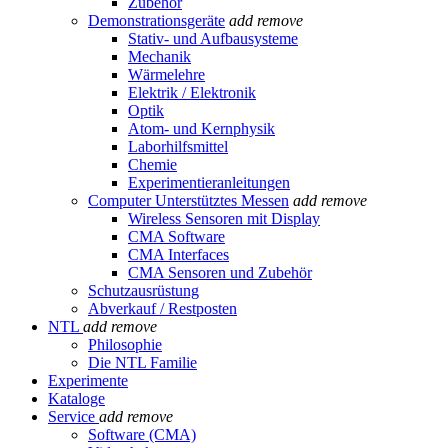
Zubehör
Demonstrationsgeräte
add
remove
Stativ- und Aufbausysteme
Mechanik
Wärmelehre
Elektrik / Elektronik
Optik
Atom- und Kernphysik
Laborhilfsmittel
Chemie
Experimentieranleitungen
Computer Unterstütztes Messen
add
remove
Wireless Sensoren mit Display
CMA Software
CMA Interfaces
CMA Sensoren und Zubehör
Schutzausrüstung
Abverkauf / Restposten
NTL
add
remove
Philosophie
Die NTL Familie
Experimente
Kataloge
Service
add
remove
Software (CMA)