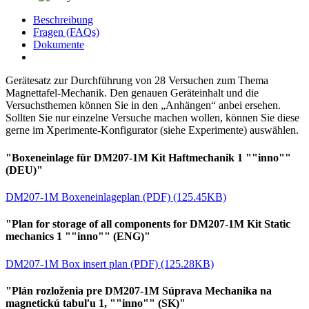
Beschreibung
Fragen (FAQs)
Dokumente
Gerätesatz zur Durchführung von 28 Versuchen zum Thema
Magnettafel-Mechanik. Den genauen Geräteinhalt und die
Versuchsthemen können Sie in den „Anhängen“ anbei ersehen.
Sollten Sie nur einzelne Versuche machen wollen, können Sie diese
gerne im Xperimente-Konfigurator (siehe Experimente) auswählen.
"Boxeneinlage für DM207-1M Kit Haftmechanik 1 ""inno""
(DEU)"
DM207-1M Boxeneinlageplan (PDF) (125.45KB)
"Plan for storage of all components for DM207-1M Kit Static
mechanics 1 ""inno"" (ENG)"
DM207-1M Box insert plan (PDF) (125.28KB)
"Plán rozloženia pre DM207-1M Súprava Mechanika na
magnetickú tabuľu 1, ""inno"" (SK)"