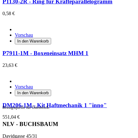
P1130-2R - Ring für Kräfteparallelogramm
0,58 €
Vorschau
In den Warenkorb
P7911-1M - Boxeneinsatz MHM 1
23,63 €
Vorschau
In den Warenkorb
DM206-1M - Kit Haftmechanik 1 "inno"
Bezugsquelle für Österreich:
551,04 €
NLV - BUCHSBAUM
Davidgasse 45/31