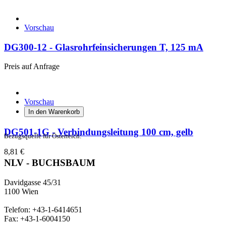
Vorschau
DG300-12 - Glasrohrfeinsicherungen T, 125 mA
Preis auf Anfrage
Vorschau
In den Warenkorb
DG501-1G - Verbindungsleitung 100 cm, gelb
Bezugsquelle für Österreich:
8,81 €
NLV - BUCHSBAUM
Davidgasse 45/31
1100 Wien
Telefon: +43-1-6414651
Fax: +43-1-6004150