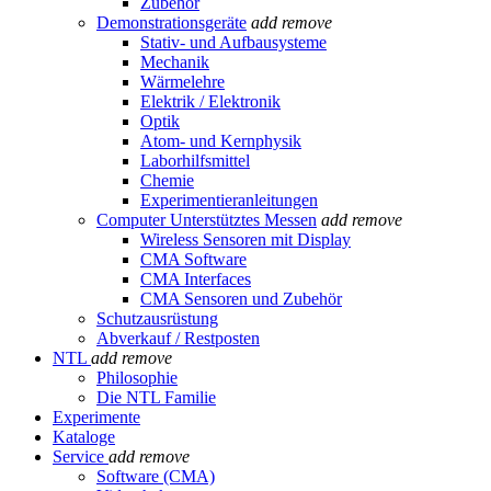
Zubehör
Demonstrationsgeräte
add
remove
Stativ- und Aufbausysteme
Mechanik
Wärmelehre
Elektrik / Elektronik
Optik
Atom- und Kernphysik
Laborhilfsmittel
Chemie
Experimentieranleitungen
Computer Unterstütztes Messen
add
remove
Wireless Sensoren mit Display
CMA Software
CMA Interfaces
CMA Sensoren und Zubehör
Schutzausrüstung
Abverkauf / Restposten
NTL
add
remove
Philosophie
Die NTL Familie
Experimente
Kataloge
Service
add
remove
Software (CMA)