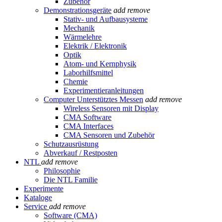
Zubehör
Demonstrationsgeräte
add
remove
Stativ- und Aufbausysteme
Mechanik
Wärmelehre
Elektrik / Elektronik
Optik
Atom- und Kernphysik
Laborhilfsmittel
Chemie
Experimentieranleitungen
Computer Unterstütztes Messen
add
remove
Wireless Sensoren mit Display
CMA Software
CMA Interfaces
CMA Sensoren und Zubehör
Schutzausrüstung
Abverkauf / Restposten
NTL
add
remove
Philosophie
Die NTL Familie
Experimente
Kataloge
Service
add
remove
Software (CMA)