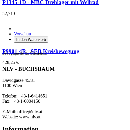
P1345-1D - MBC Drehlager mit Wellrad
52,71 €
Vorschau
In den Warenkorb
P9901-4R - SEB Kreisbewegung
Bezugsquelle für Österreich:
428,25 €
NLV - BUCHSBAUM
Davidgasse 45/31
1100 Wien
Telefon: +43-1-6414651
Fax: +43-1-6004150
E-Mail: office@nlv.at
Website: www.nlv.at
Information