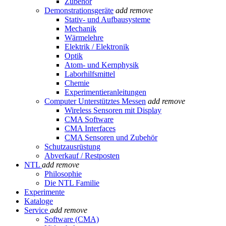
Zubehör
Demonstrationsgeräte
add
remove
Stativ- und Aufbausysteme
Mechanik
Wärmelehre
Elektrik / Elektronik
Optik
Atom- und Kernphysik
Laborhilfsmittel
Chemie
Experimentieranleitungen
Computer Unterstütztes Messen
add
remove
Wireless Sensoren mit Display
CMA Software
CMA Interfaces
CMA Sensoren und Zubehör
Schutzausrüstung
Abverkauf / Restposten
NTL
add
remove
Philosophie
Die NTL Familie
Experimente
Kataloge
Service
add
remove
Software (CMA)