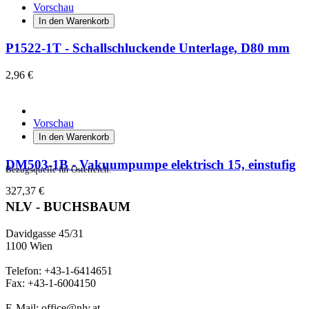
Vorschau
In den Warenkorb
P1522-1T - Schallschluckende Unterlage, D80 mm
2,96 €
Vorschau
In den Warenkorb
DM503-1B - Vakuumpumpe elektrisch 15, einstufig
Bezugsquelle für Österreich:
327,37 €
NLV - BUCHSBAUM
Davidgasse 45/31
1100 Wien
Telefon: +43-1-6414651
Fax: +43-1-6004150
E-Mail: office@nlv.at