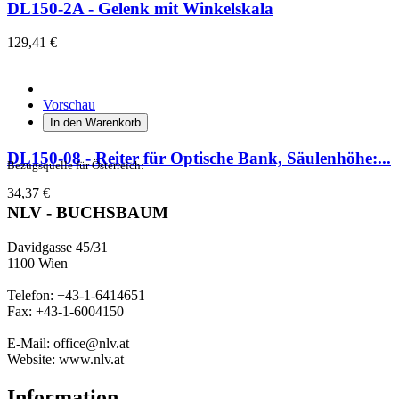
DL150-2A - Gelenk mit Winkelskala
129,41 €
Vorschau
In den Warenkorb
DL150-08 - Reiter für Optische Bank, Säulenhöhe:...
Bezugsquelle für Österreich:
34,37 €
NLV - BUCHSBAUM
Davidgasse 45/31
1100 Wien
Telefon: +43-1-6414651
Fax: +43-1-6004150
E-Mail: office@nlv.at
Website: www.nlv.at
Information