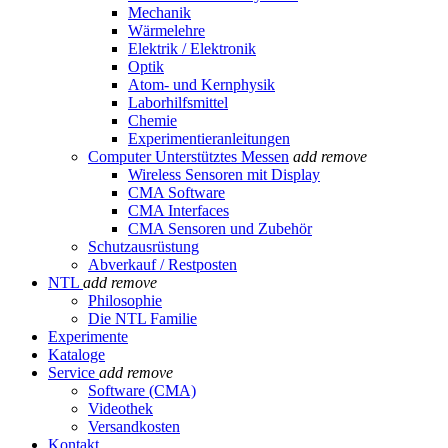
Mechanik
Wärmelehre
Elektrik / Elektronik
Optik
Atom- und Kernphysik
Laborhilfsmittel
Chemie
Experimentieranleitungen
Computer Unterstütztes Messen
add
remove
Wireless Sensoren mit Display
CMA Software
CMA Interfaces
CMA Sensoren und Zubehör
Schutzausrüstung
Abverkauf / Restposten
NTL
add
remove
Philosophie
Die NTL Familie
Experimente
Kataloge
Service
add
remove
Software (CMA)
Videothek
Versandkosten
Kontakt