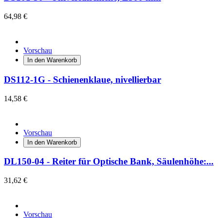
64,98 €
Vorschau
In den Warenkorb
DS112-1G - Schienenklaue, nivellierbar
14,58 €
Vorschau
In den Warenkorb
DL150-04 - Reiter für Optische Bank, Säulenhöhe:...
31,62 €
Vorschau