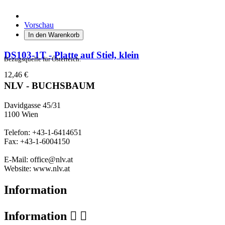
Vorschau
In den Warenkorb
DS103-1T - Platte auf Stiel, klein
Bezugsquelle für Österreich:
12,46 €
NLV - BUCHSBAUM
Davidgasse 45/31
1100 Wien
Telefon: +43-1-6414651
Fax: +43-1-6004150
E-Mail: office@nlv.at
Website: www.nlv.at
Information
Information

