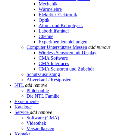
Mechanik
Wärmelehre
Elektrik / Elektronik
Optik
Atom- und Kernphysik
Laborhilfsmittel
Chemie
Experimentieranleitungen
Computer Unterstütztes Messen
add
remove
Wireless Sensoren mit Display
CMA Software
CMA Interfaces
CMA Sensoren und Zubehör
Schutzausrüstung
Abverkauf / Restposten
NTL
add
remove
Philosophie
Die NTL Familie
Experimente
Kataloge
Service
add
remove
Software (CMA)
Videothek
Versandkosten
Kontakt