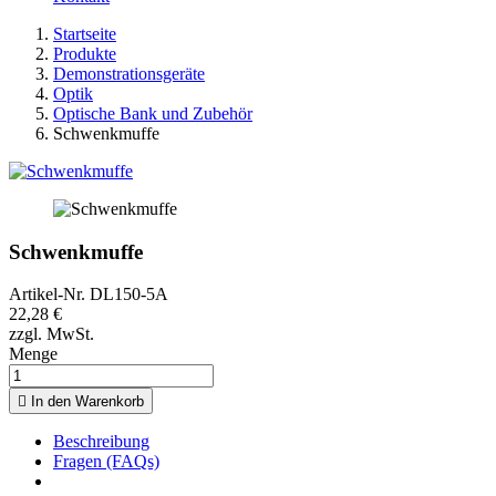
Startseite
Produkte
Demonstrationsgeräte
Optik
Optische Bank und Zubehör
Schwenkmuffe
Schwenkmuffe
Artikel-Nr.
DL150-5A
22,28 €
zzgl. MwSt.
Menge

In den Warenkorb
Beschreibung
Fragen (FAQs)