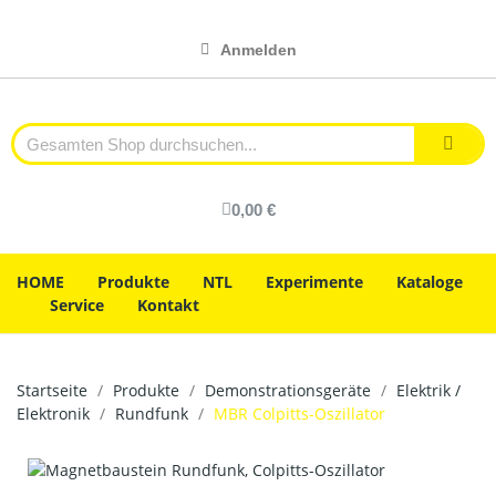
Anmelden
0,00 €
HOME
Produkte
NTL
Experimente
Kataloge
Service
Kontakt
Startseite
Produkte
Demonstrationsgeräte
Elektrik /
Elektronik
Rundfunk
MBR Colpitts-Oszillator