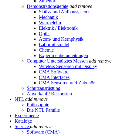
Zubehör
Demonstrationsgeräte
add
remove
Stativ- und Aufbausysteme
Mechanik
Wärmelehre
Elektrik / Elektronik
Optik
Atom- und Kernphysik
Laborhilfsmittel
Chemie
Experimentieranleitungen
Computer Unterstütztes Messen
add
remove
Wireless Sensoren mit Display
CMA Software
CMA Interfaces
CMA Sensoren und Zubehör
Schutzausrüstung
Abverkauf / Restposten
NTL
add
remove
Philosophie
Die NTL Familie
Experimente
Kataloge
Service
add
remove
Software (CMA)