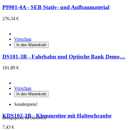
P9901-4A - SEB Stativ- und Aufbaumaterial
276,34 €
Vorschau
In den Warenkorb
DS101-3B - Fahrbahn und Optische Bank Demo,...
101,89 €
Vorschau
In den Warenkorb
Sonderpreis!
KDS102-3B - Klemmreiter mit Halteschraube
Bezugsquelle für Österreich:
7,43 €