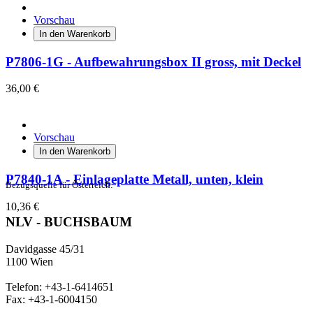
Vorschau
In den Warenkorb
P7806-1G - Aufbewahrungsbox II gross, mit Deckel
36,00 €
Vorschau
In den Warenkorb
P7840-1A - Einlageplatte Metall, unten, klein
Bezugsquelle für Österreich:
10,36 €
NLV - BUCHSBAUM
Davidgasse 45/31
1100 Wien
Telefon: +43-1-6414651
Fax: +43-1-6004150