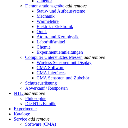
Zubehör
Demonstrationsgeräte
add
remove
Stativ- und Aufbausysteme
Mechanik
Wärmelehre
Elektrik / Elektronik
Optik
Atom- und Kernphysik
Laborhilfsmittel
Chemie
Experimentieranleitungen
Computer Unterstütztes Messen
add
remove
Wireless Sensoren mit Display
CMA Software
CMA Interfaces
CMA Sensoren und Zubehör
Schutzausrüstung
Abverkauf / Restposten
NTL
add
remove
Philosophie
Die NTL Familie
Experimente
Kataloge
Service
add
remove
Software (CMA)