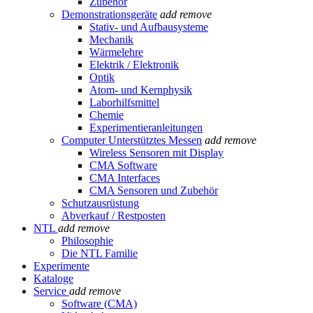
Zubehör
Demonstrationsgeräte
add
remove
Stativ- und Aufbausysteme
Mechanik
Wärmelehre
Elektrik / Elektronik
Optik
Atom- und Kernphysik
Laborhilfsmittel
Chemie
Experimentieranleitungen
Computer Unterstütztes Messen
add
remove
Wireless Sensoren mit Display
CMA Software
CMA Interfaces
CMA Sensoren und Zubehör
Schutzausrüstung
Abverkauf / Restposten
NTL
add
remove
Philosophie
Die NTL Familie
Experimente
Kataloge
Service
add
remove
Software (CMA)