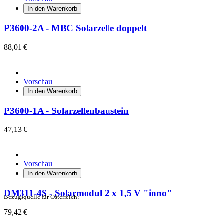
In den Warenkorb
P3600-2A - MBC Solarzelle doppelt
88,01 €
Vorschau
In den Warenkorb
P3600-1A - Solarzellenbaustein
47,13 €
Vorschau
In den Warenkorb
DM311-4S - Solarmodul 2 x 1,5 V "inno"
Bezugsquelle für Österreich:
79,42 €