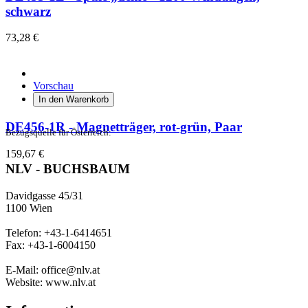
schwarz
73,28 €
Vorschau
In den Warenkorb
DE456-1R - Magnetträger, rot-grün, Paar
Bezugsquelle für Österreich:
159,67 €
NLV - BUCHSBAUM
Davidgasse 45/31
1100 Wien
Telefon: +43-1-6414651
Fax: +43-1-6004150
E-Mail: office@nlv.at
Website: www.nlv.at