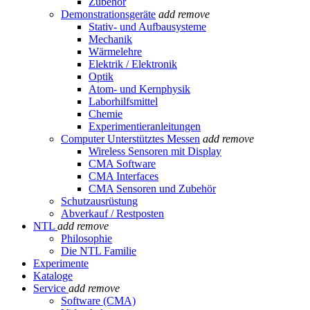
Zubehör
Demonstrationsgeräte
add
remove
Stativ- und Aufbausysteme
Mechanik
Wärmelehre
Elektrik / Elektronik
Optik
Atom- und Kernphysik
Laborhilfsmittel
Chemie
Experimentieranleitungen
Computer Unterstütztes Messen
add
remove
Wireless Sensoren mit Display
CMA Software
CMA Interfaces
CMA Sensoren und Zubehör
Schutzausrüstung
Abverkauf / Restposten
NTL
add
remove
Philosophie
Die NTL Familie
Experimente
Kataloge
Service
add
remove
Software (CMA)